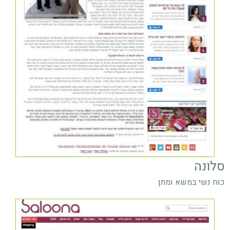
סלונה
כוח נשי במשא ומתן