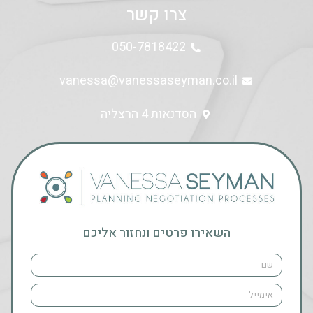
צרו קשר
050-7818422
vanessa@vanessaseyman.co.il
הסדנאות 4 הרצליה
השאירו פרטים ונחזור אליכם