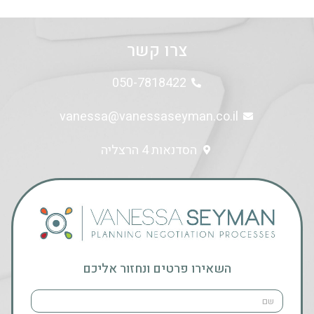
צרו קשר
050-7818422
vanessa@vanessaseyman.co.il
הסדנאות 4 הרצליה
השאירו פרטים ונחזור אליכם