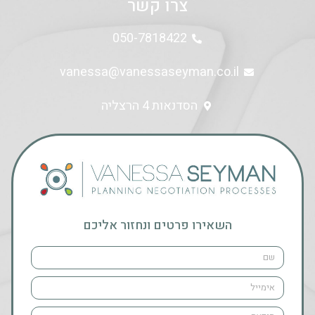
צרו קשר
050-7818422
vanessa@vanessaseyman.co.il
הסדנאות 4 הרצליה
השאירו פרטים ונחזור אליכם