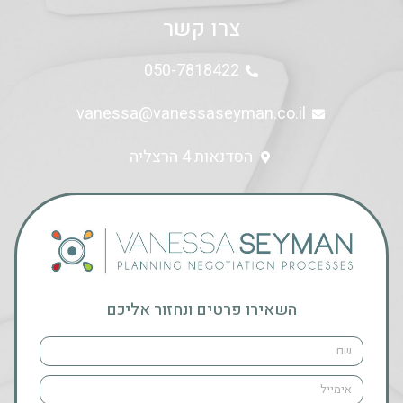
צרו קשר
050-7818422
vanessa@vanessaseyman.co.il
הסדנאות 4 הרצליה
השאירו פרטים ונחזור אליכם