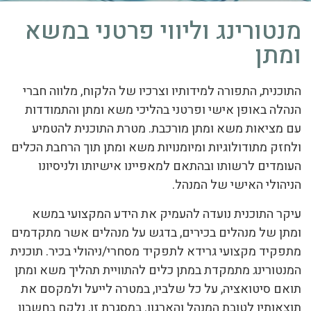
מנטורינג וליווי פרטני במשא
ומתן
התוכנית, התפורה למידותיו וצרכיו של הלקוח, מלווה חברי
הנהלה באופן אישי ופרטני בהליכי משא ומתן והתמודדות
עם מציאות משא ומתן מורכבת. מטרת התוכנית להטמיע
ולחזק מתודולוגיות ומיומנויות משא ומתן תוך הרחבת הכלים
העומדים לרשותו ובהתאם למאפיינו אישיותו ולניסיונו
הניהולי האישי של המנהל.
עיקר התוכנית נועדה להעמיק את הידע המקצועי במשא
ומתן של מנהלים בכירים, בדגש על מנהלים אשר מתקדמים
מתפקיד מקצועי גרידא לתפקיד מסחרי/ניהולי בכיר. תוכנית
המנטורינג מתמקדת במתן כלים להתוויית תהליך משא ומתן
תואם סיטואציה, על כל שלביו, במטרה לייעל ולמקסם את
תוצאותיו לטובת המנהל והארגון. במסגרת זו, נלקח בחשבון