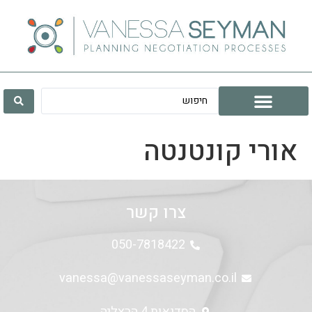
לתוכן
אורי קונטנטה
צרו קשר
050-7818422
vanessa@vanessaseyman.co.il
הסדנאות 4 הרצליה